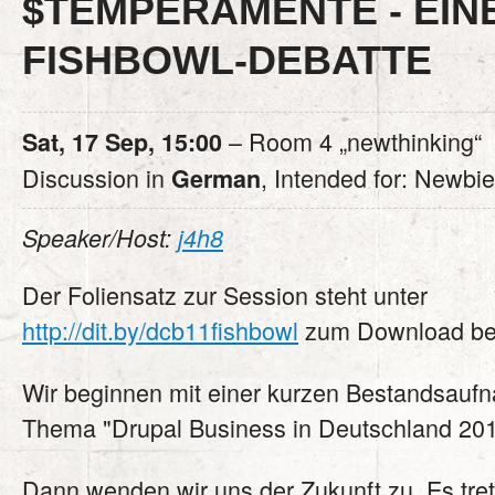
$TEMPERAMENTE - EIN
FISHBOWL-DEBATTE
– Room 4 „newthinking“
Sat, 17 Sep, 15:00
Discussion in
, Intended for: Newbi
German
Speaker/Host:
j4h8
Der Foliensatz zur Session steht unter
http://dit.by/dcb11fishbowl
zum Download ber
Wir beginnen mit einer kurzen Bestandsau
Thema "Drupal Business in Deutschland 201
Dann wenden wir uns der Zukunft zu. Es tre